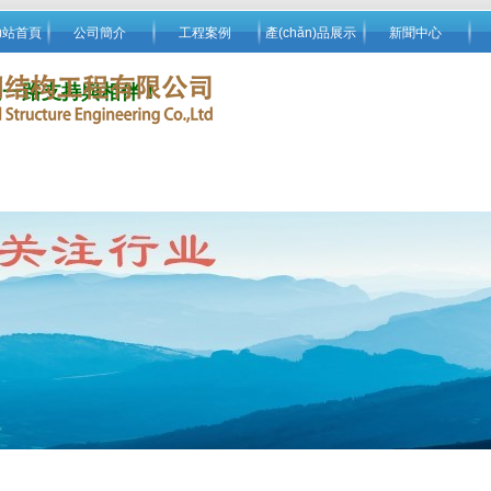
砥礪前行?！斑\達成”人始終以工匠精神打造高品質(zhì)產(chǎn)品、以一切為了顧客
。期待與您攜手，共創(chuàng)輝煌...
g)站首頁
公司簡介
工程案例
產(chǎn)品展示
新聞中心
898091
的一路支持與相伴
！
)構(gòu)工程有限公司
> 公司簡介